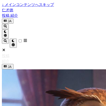
↓
メインコンテンツへスキップ
仁才徳
投稿
紹介
JA
投稿
紹介
JA