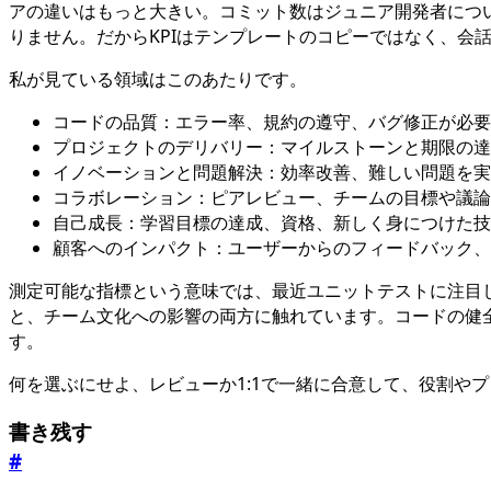
アの違いはもっと大きい。コミット数はジュニア開発者につ
りません。だからKPIはテンプレートのコピーではなく、会
私が見ている領域はこのあたりです。
コードの品質：エラー率、規約の遵守、バグ修正が必要
プロジェクトのデリバリー：マイルストーンと期限の達
イノベーションと問題解決：効率改善、難しい問題を実
コラボレーション：ピアレビュー、チームの目標や議論
自己成長：学習目標の達成、資格、新しく身につけた技
顧客へのインパクト：ユーザーからのフィードバック、
測定可能な指標という意味では、最近ユニットテストに注目して
と、チーム文化への影響の両方に触れています。コードの健
す。
何を選ぶにせよ、レビューか1:1で一緒に合意して、役割や
書き残す
#