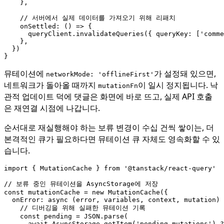
},
onSettled
:
()
=>
{
queryClient
.
invalidateQueries
({
queryKey
:
[
'comme
},
})
}
뮤테이션에
가 설정돼 있으면,
networkMode: 'offlineFirst'
네트워크가 돌아올 때까지
이 일시 정지됩니다. 낙
mutationFn
관적 업데이트 덕에 댓글은 화면에 바로 뜨고, 실제 API 호출
은 재연결 시점에 나갑니다.
순서대로 재실행해야 하는 보류 변경이 수십 건씩 쌓이는, 더
본격적인 큐가 필요하다면 뮤테이션 큐 자체도 영속화할 수 있
습니다.
import
{
MutationCache
}
from
'@tanstack/react-query'
const
mutationCache
=
new
MutationCache
({
onError
: 
async
(
error
,
variables
,
context
,
mutation
)
const
pending
=
JSON
.
parse
(
await
AsyncStorage
.
getItem
(
'pending_mutations'
)
?