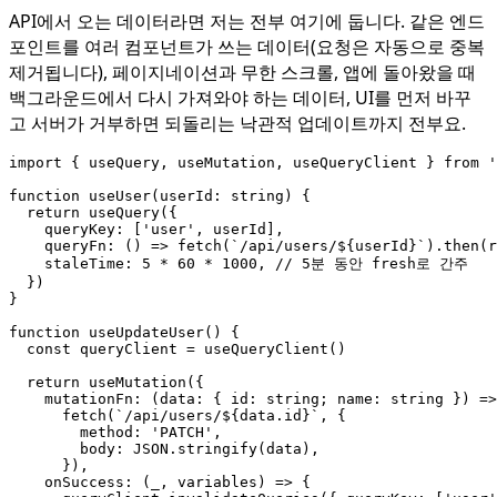
API에서 오는 데이터라면 저는 전부 여기에 둡니다. 같은 엔드
포인트를 여러 컴포넌트가 쓰는 데이터(요청은 자동으로 중복
제거됩니다), 페이지네이션과 무한 스크롤, 앱에 돌아왔을 때
백그라운드에서 다시 가져와야 하는 데이터, UI를 먼저 바꾸
고 서버가 거부하면 되돌리는 낙관적 업데이트까지 전부요.
import
{
useQuery
,
useMutation
,
useQueryClient
}
from
'
function
useUser
(
userId
: 
string
)
{
return
useQuery
({
queryKey
:
[
'user'
,
userId
],
queryFn
:
()
=>
fetch
(
`/api/users/
${
userId
}
`
).
then
(
r
staleTime
: 
5
*
60
*
1000
,
})
}
function
useUpdateUser() {
const
queryClient
=
useQueryClient
()
return
useMutation
({
mutationFn
:
(
data
:
{
id
: 
string
;
name
: 
string
})
=>
fetch
(
`/api/users/
${
data
.
id
}
`
,
{
method
:
'PATCH'
,
body
: 
JSON.stringify
(
data
),
}),
onSuccess
:
(
_
,
variables
)
=>
{