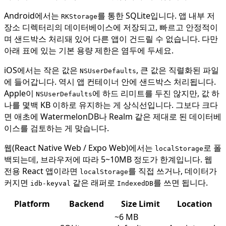
Android에서는
를 통한 SQLite입니다. 앱 내부 저
RKStorage
장소 디렉터리의 데이터베이스에 저장되고, 빠르고 안정적이
며 샌드박스 처리돼 있어 다른 앱이 건드릴 수 없습니다. 다만
아래 표에 있는 기본 용량 제한은 염두에 두세요.
iOS에서는 작은 값은
, 큰 값은 직렬화된 파일
NSUserDefaults
에 들어갑니다. 역시 앱 컨테이너 안에 샌드박스 처리됩니다.
Apple이
에 하드 리미트를 두진 않지만, 값 하
NSUserDefaults
나를 몇백 KB 이하로 유지하는 게 상식선입니다. 그보다 크다
면 애초에 WatermelonDB나 Realm 같은 제대로 된 데이터베
이스를 검토하는 게 맞습니다.
웹(React Native Web / Expo Web)에서는
로 폴
localStorage
백되는데, 브라우저에 따라 5~10MB 정도가 한계입니다. 웹
전용 React 앱이라면
를 직접 쓰거나, 데이터가
localStorage
커지면
같은 래퍼로
를 쓰면 됩니다.
idb-keyval
IndexedDB
Platform
Backend
Size Limit
Location
~6 MB