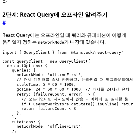
다.
2단계: React Query에 오프라인 알려주기
#
React Query에는 오프라인일 때 쿼리와 뮤테이션이 어떻게
움직일지 정하는
가 내장돼 있습니다.
networkMode
import
{
QueryClient
}
from
'@tanstack/react-query'
const
queryClient
=
new
QueryClient
({
defaultOptions
:
{
queries
:
{
networkMode
:
'offlineFirst'
,
staleTime
: 
5
*
60
*
1000
,
gcTime
: 
24
*
60
*
60
*
1000
,
retry
:
(
failureCount
,
error
)
=>
{
if
(
!
useNetworkStore
.
getState
().
isOnline
)
retur
return
failureCount
<
3
},
},
mutations
:
{
networkMode
:
'offlineFirst'
,
},