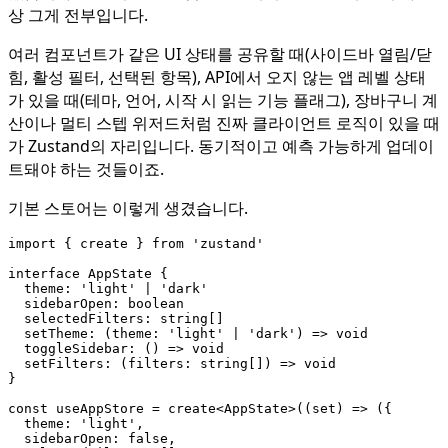
상 그게 전부입니다.
여러 컴포넌트가 같은 UI 상태를 공유할 때(사이드바 열림/닫
힘, 활성 필터, 선택된 항목), API에서 오지 않는 앱 레벨 상태
가 있을 때(테마, 언어, 시작 시 읽는 기능 플래그), 장바구니 계
산이나 멀티 스텝 위저드처럼 진짜 클라이언트 로직이 있을 때
가 Zustand의 자리입니다. 동기적이고 예측 가능하게 업데이
트돼야 하는 것들이죠.
기본 스토어는 이렇게 생겼습니다.
import
{
create
}
from
'zustand'
interface
AppState
{
theme
:
'light'
|
'dark'
sidebarOpen
: 
boolean
selectedFilters
: 
string
[]
setTheme
:
(
theme
:
'light'
|
'dark'
)
=>
void
toggleSidebar
:
()
=>
void
setFilters
:
(
filters
: 
string
[])
=>
void
}
const
useAppStore
=
create
<
AppState
>((
set
)
=>
({
theme
:
'light'
,
sidebarOpen
: 
false
,