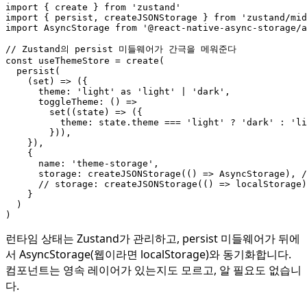
import
{
create
}
from
'zustand'
import
{
persist
,
createJSONStorage
}
from
'zustand/mid
import
AsyncStorage
from
'@react-native-async-storage/a
const
useThemeStore
=
create
(
persist
(
(
set
)
=>
({
theme
:
'light'
as
'light'
|
'dark'
,
toggleTheme
:
()
=>
set
((
state
)
=>
({
theme
: 
state.theme
===
'light'
?
'dark'
:
'li
})),
}),
{
name
:
'theme-storage'
,
storage
: 
createJSONStorage
(()
=>
AsyncStorage
),
}
)
)
런타임 상태는 Zustand가 관리하고, persist 미들웨어가 뒤에
서 AsyncStorage(웹이라면 localStorage)와 동기화합니다.
컴포넌트는 영속 레이어가 있는지도 모르고, 알 필요도 없습니
다.