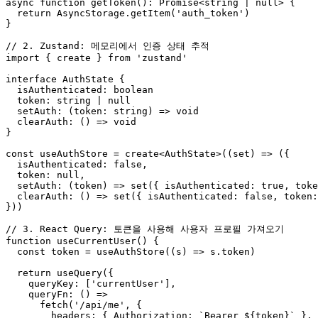
async
function
getToken
()
:
Promise
<
string
|
null
>
{
return
AsyncStorage
.
getItem
(
'auth_token'
)
}
import
{
create
}
from
'zustand'
interface
AuthState
{
isAuthenticated
: 
boolean
token
: 
string
|
null
setAuth
:
(
token
: 
string
)
=>
void
clearAuth
:
()
=>
void
}
const
useAuthStore
=
create
<
AuthState
>((
set
)
=>
({
isAuthenticated
: 
false
,
token
: 
null
,
setAuth
:
(
token
)
=>
set
({
isAuthenticated
: 
true
,
toke
clearAuth
:
()
=>
set
({
isAuthenticated
: 
false
,
token
:
}))
function
useCurrentUser() {
const
token
=
useAuthStore
((
s
)
=>
s
.
token
)
return
useQuery
({
queryKey
:
[
'currentUser'
],
queryFn
:
()
=>
fetch
(
'/api/me'
,
{
headers
:
{
Authorization
:
`Bearer 
${
token
}
`
},