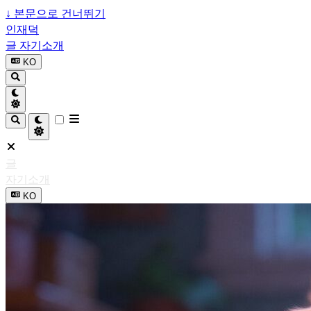
↓
본문으로 건너뛰기
인재덕
글
자기소개
KO
글
자기소개
KO