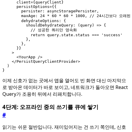
client
=
{
queryClient
}
persistOptions
=
{{
persister
: 
asyncStoragePersister
,
maxAge
: 
24
*
60
*
60
*
1000
,
dehydrateOptions
:
{
shouldDehydrateQuery
:
(
query
)
=>
{
return
query
.
state
.
status
===
'success'
},
},
}}
>
<
YourApp
/>
</
PersistQueryClientProvider
>
)
}
이제 신호가 없는 곳에서 앱을 열어도 빈 화면 대신 마지막으
로 받아온 데이터가 바로 보이고, 네트워크가 돌아오면 React
Query가 조용히 뒤에서 리패치합니다.
4단계: 오프라인 중의 쓰기를 큐에 쌓기
#
읽기는 쉬운 절반입니다. 재미있어지는 건 쓰기 쪽인데, 신호