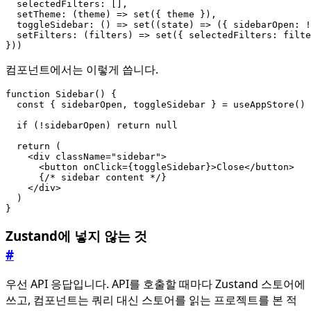
selectedFilters
:
[],
setTheme
:
(
theme
)
=>
set
({
theme
}),
toggleSidebar
:
()
=>
set
((
state
)
=>
({
sidebarOpen
:
!
setFilters
:
(
filters
)
=>
set
({
selectedFilters
: 
filte
}))
컴포넌트에서는 이렇게 씁니다.
function
Sidebar() {
const
{
sidebarOpen
,
toggleSidebar
}
=
useAppStore
()
if
(
!
sidebarOpen
)
return
null
return
(
<
div
className
=
"sidebar"
>
<
button
onClick
=
{
toggleSidebar
}>
Close
</
button
>
{
/* sidebar content */
}
</
div
>
)
}
Zustand에 넣지 않는 것
#
우선 API 응답입니다. API를 호출할 때마다 Zustand 스토어에
쓰고, 컴포넌트는 쿼리 대신 스토어를 읽는 프로젝트를 본 적