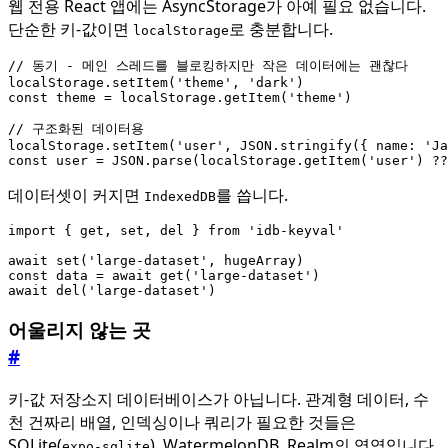
웹 전용 React 앱에는 AsyncStorage가 아예 필요 없습니다.
단순한 키-값이면
로 충분합니다.
localStorage
localStorage
.
setItem
(
'theme'
,
'dark'
)
const
theme
=
localStorage
.
getItem
(
'theme'
)
localStorage
.
setItem
(
'user'
,
JSON
.
stringify
({
name
:
'Ja
const
user
=
JSON
.
parse
(
localStorage
.
getItem
(
'user'
)
??
데이터셋이 커지면
를 씁니다.
IndexedDB
import
{
get
,
set
,
del
}
from
'idb-keyval'
await
set
(
'large-dataset'
,
hugeArray
)
const
data
=
await
get
(
'large-dataset'
)
await
del
(
'large-dataset'
)
어울리지 않는 곳
#
키-값 저장소지 데이터베이스가 아닙니다. 관계형 데이터, 수
천 건짜리 배열, 인덱싱이나 쿼리가 필요한 것들은
SQLite(
), WatermelonDB, Realm의 영역입니다.
expo-sqlite