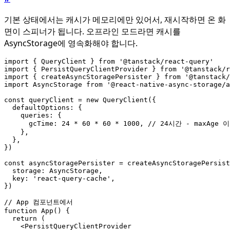
기본 상태에서는 캐시가 메모리에만 있어서, 재시작하면 온 화
면이 스피너가 됩니다. 오프라인 모드라면 캐시를
AsyncStorage에 영속화해야 합니다.
import
{
QueryClient
}
from
'@tanstack/react-query'
import
{
PersistQueryClientProvider
}
from
'@tanstack/r
import
{
createAsyncStoragePersister
}
from
'@tanstack/
import
AsyncStorage
from
'@react-native-async-storage/a
const
queryClient
=
new
QueryClient
({
defaultOptions
:
{
queries
:
{
gcTime
: 
24
*
60
*
60
*
1000
,
},
},
})
const
asyncStoragePersister
=
createAsyncStoragePersist
storage
: 
AsyncStorage
,
key
:
'react-query-cache'
,
})
function
App() {
return
(
<
PersistQueryClientProvider