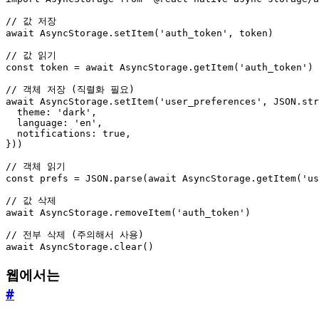
await
AsyncStorage
.
setItem
(
'auth_token'
,
token
)
const
token
=
await
AsyncStorage
.
getItem
(
'auth_token'
)
await
AsyncStorage
.
setItem
(
'user_preferences'
,
JSON
.
str
theme
:
'dark'
,
language
:
'en'
,
notifications
: 
true
,
}))
const
prefs
=
JSON
.
parse
(
await
AsyncStorage
.
getItem
(
'us
await
AsyncStorage
.
removeItem
(
'auth_token'
)
await
AsyncStorage
.
clear
()
웹에서는
#