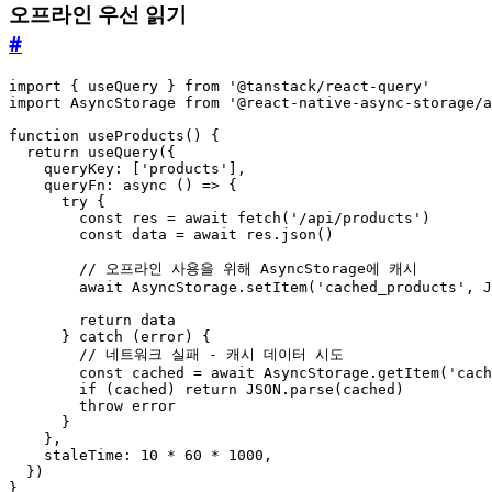
오프라인 우선 읽기
#
import
{
useQuery
}
from
'@tanstack/react-query'
import
AsyncStorage
from
'@react-native-async-storage/a
function
useProducts() {
return
useQuery
({
queryKey
:
[
'products'
],
queryFn
: 
async
()
=>
{
try
{
const
res
=
await
fetch
(
'/api/products'
)
const
data
=
await
res
.
json
()
await
AsyncStorage
.
setItem
(
'cached_products'
,
J
return
data
}
catch
(
error
)
{
const
cached
=
await
AsyncStorage
.
getItem
(
'cach
if
(
cached
)
return
JSON
.
parse
(
cached
)
throw
error
}
},
staleTime
: 
10
*
60
*
1000
,
})
}