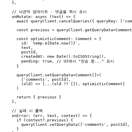
},
onMutate
: 
async
(
text
)
=>
{
await
queryClient
.
cancelQueries
({
queryKey
:
[
'com
const
previous
=
queryClient
.
getQueryData
<
Comment
const
optimisticComment
: 
Comment
=
{
id
:
`temp-
${
Date
.
now
()
}
`
,
text
,
postId
,
createdAt
: 
new
Date
().
toISOString
(),
pending
: 
true
,
}
queryClient
.
setQueryData
<
Comment
[]
>(
[
'comments'
,
postId
],
(
old
)
=>
[...(
old
??
[]),
optimisticComment
]
)
return
{
previous
}
},
onError
:
(
err
,
text
,
context
)
=>
{
if
(
context
?
.
previous
)
{
queryClient
.
setQueryData
([
'comments'
,
postId
],
}