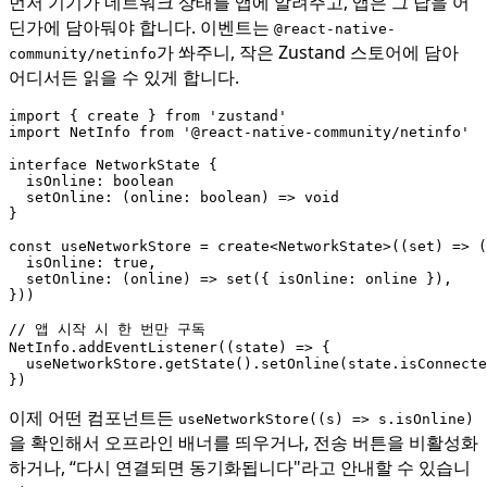
먼저 기기가 네트워크 상태를 앱에 알려주고, 앱은 그 답을 어
딘가에 담아둬야 합니다. 이벤트는
@react-native-
가 쏴주니, 작은 Zustand 스토어에 담아
community/netinfo
어디서든 읽을 수 있게 합니다.
import
{
create
}
from
'zustand'
import
NetInfo
from
'@react-native-community/netinfo'
interface
NetworkState
{
isOnline
: 
boolean
setOnline
:
(
online
: 
boolean
)
=>
void
}
const
useNetworkStore
=
create
<
NetworkState
>((
set
)
=>
(
isOnline
: 
true
,
setOnline
:
(
online
)
=>
set
({
isOnline
: 
online
}),
}))
NetInfo
.
addEventListener
((
state
)
=>
{
useNetworkStore
.
getState
().
setOnline
(
state
.
isConnecte
})
이제 어떤 컴포넌트든
useNetworkStore((s) => s.isOnline)
을 확인해서 오프라인 배너를 띄우거나, 전송 버튼을 비활성화
하거나, “다시 연결되면 동기화됩니다"라고 안내할 수 있습니