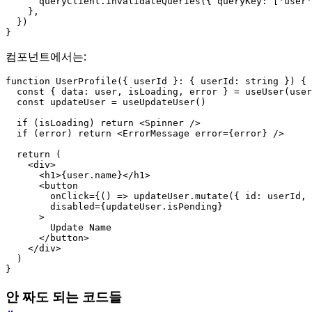
queryClient
.
invalidateQueries
({
queryKey
:
[
'user'
},
})
}
컴포넌트에서는:
function
UserProfile
({
userId
}
:
{
userId
: 
string
})
{
const
{
data
: 
user
,
isLoading
,
error
}
=
useUser
(
user
const
updateUser
=
useUpdateUser
()
if
(
isLoading
)
return
<
Spinner
/>
if
(
error
)
return
<
ErrorMessage
error
=
{
error
}
/>
return
(
<
div
>
<
h1
>{
user
.
name
}</
h1
>
<
button
onClick
=
{()
=>
updateUser
.
mutate
({
id
: 
userId
,
disabled
=
{
updateUser
.
isPending
}
>
Update
Name
</
button
>
</
div
>
)
}
안 짜도 되는 코드들