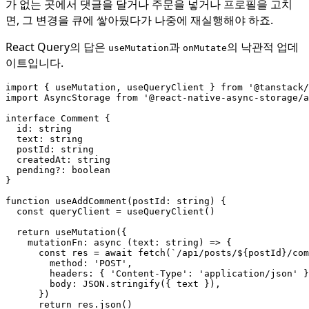
가 없는 곳에서 댓글을 달거나 주문을 넣거나 프로필을 고치
면, 그 변경을 큐에 쌓아뒀다가 나중에 재실행해야 하죠.
React Query의 답은
과
의 낙관적 업데
useMutation
onMutate
이트입니다.
import
{
useMutation
,
useQueryClient
}
from
'@tanstack/
import
AsyncStorage
from
'@react-native-async-storage/a
interface
Comment
{
id
: 
string
text
: 
string
postId
: 
string
createdAt
: 
string
pending?
: 
boolean
}
function
useAddComment
(
postId
: 
string
)
{
const
queryClient
=
useQueryClient
()
return
useMutation
({
mutationFn
: 
async
(
text
: 
string
)
=>
{
const
res
=
await
fetch
(
`/api/posts/
${
postId
}
/com
method
:
'POST'
,
headers
:
{
'Content-Type'
:
'application/json'
}
body
: 
JSON.stringify
({
text
}),
})
return
res
.
json
()