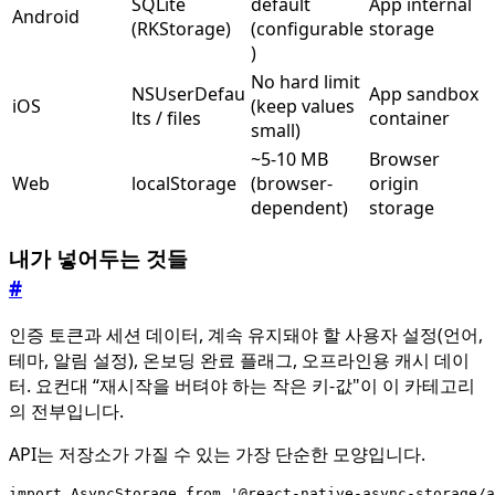
SQLite
default
App internal
Android
(RKStorage)
(configurable
storage
)
No hard limit
NSUserDefau
App sandbox
iOS
(keep values
lts / files
container
small)
~5-10 MB
Browser
Web
localStorage
(browser-
origin
dependent)
storage
내가 넣어두는 것들
#
인증 토큰과 세션 데이터, 계속 유지돼야 할 사용자 설정(언어,
테마, 알림 설정), 온보딩 완료 플래그, 오프라인용 캐시 데이
터. 요컨대 “재시작을 버텨야 하는 작은 키-값"이 이 카테고리
의 전부입니다.
API는 저장소가 가질 수 있는 가장 단순한 모양입니다.
import
AsyncStorage
from
'@react-native-async-storage/a