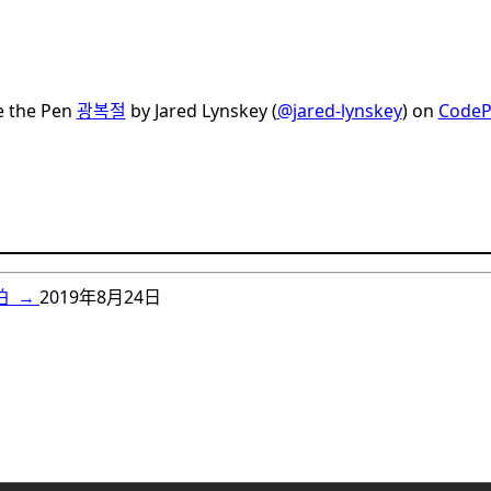
e the Pen
광복절
by Jared Lynskey (
@jared-lynskey
) on
Code
拍
→
2019年8月24日